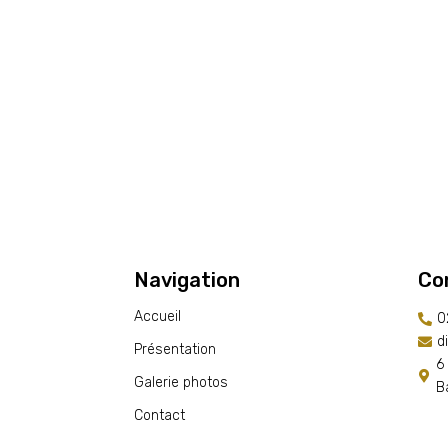
Navigation
Co
Accueil
0

d

Présentation
6

Galerie photos
B
Contact